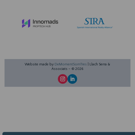
Website made by
DeMomentSomTres
| Llach Serra &
Associats – ©
2026