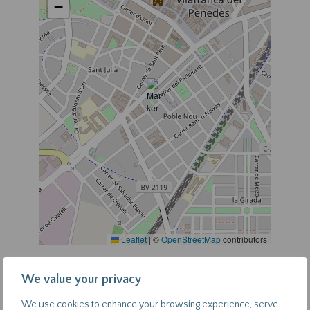
−
Leaflet
|
©
OpenStreetMap
contributors
Emissions
Energy efficiency
Consumption
We value your privacy
(kg CO₂/m²
scale
(kWh/m² year): 0
year): 0
We use cookies to enhance your browsing experience, serve