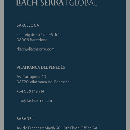
BARCELONA
Passeig de Gràcia 95, 1r 1a
08008 Barcelona
rllach@llachserra.com
VILAFRANCA DEL PENEDÈS
Av. Tarragona 40
08720 Vilafranca del Penedès
+34 938 172 714
info@llachserra.com
SABADELL
Av. de Francesc Macià 60, 10th Floor, Office 3A