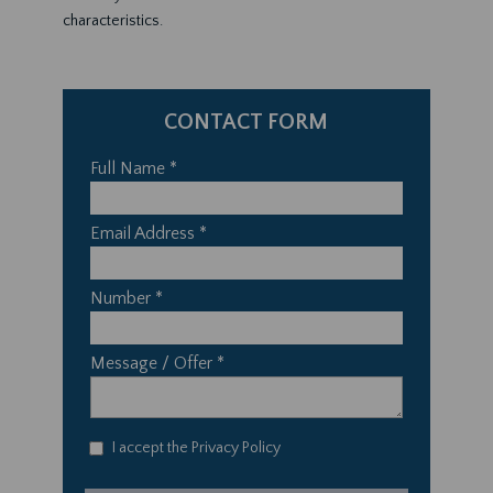
characteristics.
CONTACT FORM
Full Name
*
Email Address
*
Number
*
Message / Offer
*
I accept the
Privacy Policy